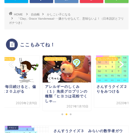
HOME
自由帳
かしこい子になる
「Clay」Grace Vanderwaal･･･嫌がらせなんて、意味ないよ！（日本語訳とフリ
ガナつき）
ここもみてね！
こい子になる
かしこい子になる
かしこい子になる
読を毎日続けると、偏
アレルギーのしくみ
さんすうクイズ２ 
値は２０上がる
（１）免疫グロブリンの
りをみつける
種類「ヒヨコは花粉でく
しゃ...
2020年2月9日
2020年10
2021年1月10日
さんすうクイズ３ みらいの数学者ガウ