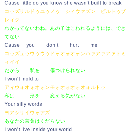
Cause little do you know she wasn’t built to break
コゥズリルドゥユゥノゥ シィウァズン ビルトゥブ
レィク
わかってないわね。あの子はこわれるようには、でき
てない
Cause you don’t hurt me
コゥズュゥウゥウゥドォオォオォンハァアァアァトミ
ィイイ
だから 私を 傷つけられない
I won’t mold to
アィウォオォオォンモォオォオォオォルトゥ
私は 形を 変える気がない
Your silly words
ヨアシリイウォアズ
あなたの言葉はくだらない
I won’t live inside your world