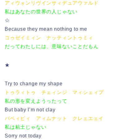
アィウォンリヴインサィデュアウァルド
私はあなたの世界の人じゃない
☆
Because they mean nothing to me
コゥゼイミィン ナッティントゥミィ
だってわたしには、意味ないことだもん
★
Try to change my shape
トゥラィトゥ チェィンジ マィシェィプ
私の形を変えようったって
But baby I’m not clay
バベィビィ アィムナット クレェエェイ
私は粘土じゃない
Sorry not today