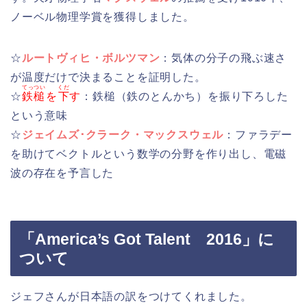
ノーベル物理学賞を獲得しました。
☆
ルートヴィヒ・ボルツマン
：気体の分子の飛ぶ速さ
が温度だけで決まることを証明した。
てっつい
くだ
☆
鉄槌
を
下
す
：鉄槌（鉄のとんかち）を振り下ろした
という意味
☆
ジェイムズ･クラーク・マックスウェル
：ファラデー
を助けてベクトルという数学の分野を作り出し、電磁
波の存在を予言した
「America’s Got Talent 2016」に
ついて
ジェフさんが日本語の訳をつけてくれました。