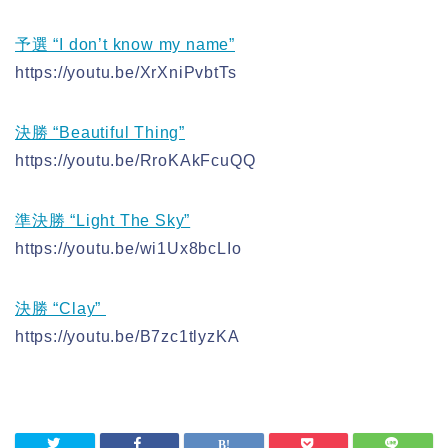
予選 “I don’t know my name”
https://youtu.be/XrXniPvbtTs
決勝 “Beautiful Thing”
https://youtu.be/RroKAkFcuQQ
準決勝 “Light The Sky”
https://youtu.be/wi1Ux8bcLIo
決勝 “Clay”
https://youtu.be/B7zc1tlyzKA