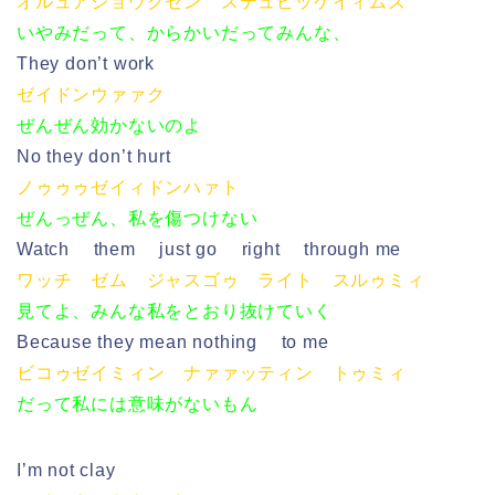
オルュアジョウクセン ステュピッゲイィムズ
いやみだって、からかいだってみんな、
They don’t work
ゼイドンウァァク
ぜんぜん効かないのよ
No they don’t hurt
ノゥゥゥゼイィドンハァト
ぜんっぜん、私を傷つけない
Watch them just go right through me
ワッチ ゼム ジャスゴゥ ライト スルゥミィ
見てよ、みんな私をとおり抜けていく
Because they mean nothing to me
ビコゥゼイミィン ナァァッティン トゥミィ
だって私には意味がないもん
I’m not clay