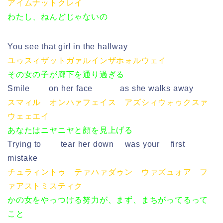
アイムナットクレイ
わたし、ねんどじゃないの
You see that girl in the hallway
ユゥスィザットガァルインザホォルウェイ
その女の子が廊下を通り過ぎる
Smile on her face as she walks away
スマィル オンハァフェイス アズシィウォゥクスァ
ウェェエイ
あなたはニヤニヤと顔を見上げる
Trying to tear her down was your first
mistake
チュラィントゥ テァハァダゥン ウァズュォア フ
ァアストミスティク
かの女をやっつける努力が、まず、まちがってるって
こと