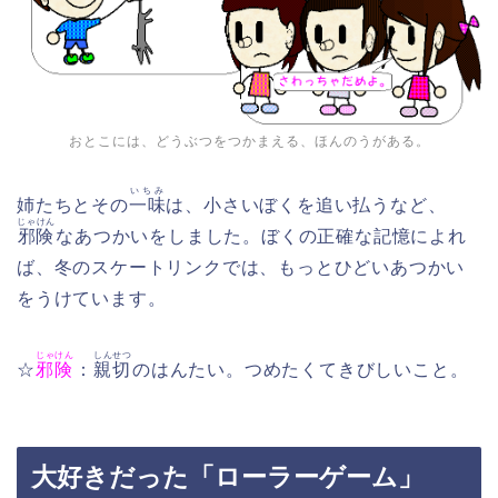
おとこには、どうぶつをつかまえる、ほんのうがある。
いちみ
姉たちとその
一味
は、小さいぼくを追い払うなど、
じゃけん
邪険
なあつかいをしました。ぼくの正確な記憶によれ
ば、冬のスケートリンクでは、もっとひどいあつかい
をうけています。
じゃけん
しんせつ
☆
邪険
：
親切
のはんたい。つめたくてきびしいこと。
大好きだった「ローラーゲーム」