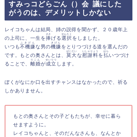
すみっコどらごん（）
会議
にした
がうのは、デメリットしかない
レイコちゃんは結局、姉の説得を聞かず、２０歳年上
ささ
せんたく
の上司に、一生を
捧
げる
選択
をしました。
ふきげん
きげん
いつも
不機嫌
な男の
機嫌
をとりつづける道を選んだの
ばくだい
いしゃりょう
はら
です。もとの奥さんとは、
莫大
な
慰謝料
を
払
いつづけ
りこん
せいりつ
ることで、
離婚
が
成立
します。
ぼくがなにか口を出すチャンスはなかったので、祈る
しかありません。
もとの奥さんとその子どもたちが、幸せに暮ら
せますように。
レイコちゃんと、そのだんなさんも、なんとか