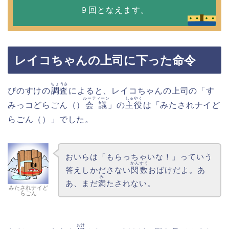
９回となえます。
レイコちゃんの上司に下った命令
ちょうさ
ぴのすけの
調査
によると、レイコちゃんの上司の「す
ルーティーン
しゅやく
みっコどらごん（）
会議
」の
主役
は「みたされナイど
らごん（）」でした。
おいらは「もらっちゃいな！」っていう
かんすう
答えしかださない
関数
おばけだよ。あ
み
あ、まだ
満
たされない。
みたされナイど
らごん
おけ