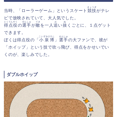
きょうぎ
当時、「ローラーゲーム」というスケート
競技
がテレ
ビで放映されていて、大人気でした。
とくてんやく
せんしゅ
てき
お
ぬ
得点役
の
選手
が
敵
を一人
追
い
抜
くごとに、１点ゲット
できます。
こいずみひろし
せんしゅ
ぼくは得点役の「
小泉博
」
選手
の大ファンで、彼が
「ホイップ」という技で吹っ飛び、得点をかせいでい
くのが、楽しみでした。
ダブルホイップ