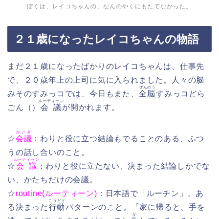
ぼくは、レイコちゃんの、なんのやくにもたてなかった。
２１歳になったレイコちゃんの物語
まだ２１歳になったばかりのレイコちゃんは、仕事先
で、２０歳年上の上司に気に入られました。人々の脳
ぜんのう
みそのすみっコでは、今日もまた、
全脳
すみっコどら
ルーティーン
ごん（）
会議
が開かれます。
かいぎ
☆
会議
：わりと役に立つ結論もでることのある、ふつ
うの話し合いのこと。
ルーティーン
☆
会議
：わりと役に立たない、決まった結論しかでな
い、かたちだけの会議。
☆
routine(ルーティーン)
：日本語で「ルーチン」。あ
こうどう
る決まった
行動
パターンのこと。「家に帰ると、手を
か