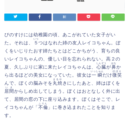
ぴのすけには幼稚園の頃、あこがれていた女子がい
いつ
た。それは、
５
つはなれた姉の友人レイコちゃん。ぼ
くをいじりたおす姉たちとはどこかちがう、育ちの良
いレイコちゃんの、優しい目を忘れられない。高２の
しんぞう
はな
夏、久しぶりに家に来たレイコちゃんは、
心臓
が
鼻
か
いっしゅん
ほほえ
ら出るほどの美女になっていた。彼女は
一瞬
だけ
微笑
まるや
んで、ぼくの脳みそを
丸焼
きにしたあと、姉はぼくを
いま
居間
からしめ出してしまう。ぼくはおとなしく外に出
て、居間の窓の下に座り込みます。ぼくはそこで、レ
ふりん
イコちゃんが「
不倫
」に巻き込まれたことを知りま
す。