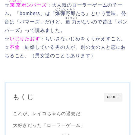
とうきょう
☆
東京
ボンバーズ
：大人気のローラーゲームのチー
ばくだんやろう
ム。「bombers」は「
爆弾野郎
たち」という意味。発
はくりょく
音は「バマーズ」だけど、
迫力
がないので昔は「ボン
バーズ」って読みました。
☆
いじりたおす
：ちいさないじめをくりかえすこと。
ふりん
☆
不倫
：結婚している男の人が、別の女の人と恋にお
ちること。（男女逆のこともあります）
もくじ
CLOSE
これが、レイコちゃんの過去だ
大好きだった「ローラーゲーム」
ふりん