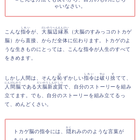
ゃいなさい。
しれい
だいのうへんえんけい
こんな
指令
が、
大脳辺縁系
（大脳のすみっコのトカゲ
脳）から直接、からだ全体に伝わります。トカゲのよ
うな生きものにとっては、こんな指令が人生のすべて
をきめます。
は
しれい
やぶ
す
しかし人間は、そんな
恥
ずかしい
指令
は
破
り
捨
てて、
にんげんのう
だいのうしんひしつ
人間脳
である
大脳新皮質
で、自分のストーリーを組み
立てます。でも、自分のストーリーを組み立てるっ
て、めんどくさい。
かく
トカゲ脳の指令には、
隠
れみののような言葉が