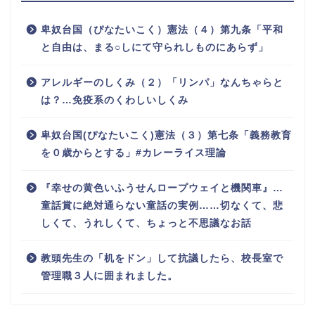
卑奴台国（ぴなたいこく）憲法（４）第九条「平和
と自由は、まる○しにて守られしものにあらず」
アレルギーのしくみ（２）「リンパ」なんちゃらと
は？…免疫系のくわしいしくみ
卑奴台国(ぴなたいこく)憲法（３）第七条「義務教育
を０歳からとする」#カレーライス理論
『幸せの黄色いふうせんロープウェイと機関車』…
童話賞に絶対通らない童話の実例……切なくて、悲
しくて、うれしくて、ちょっと不思議なお話
教頭先生の「机をドン」して抗議したら、校長室で
管理職３人に囲まれました。