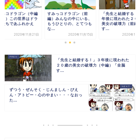
みっコドラゴン（前
「先生と結婚する！」３
すみっコドラゴン（
）みんなの中にいる、
年後に現われた２０歳の
その２）この世界は
うひとりの、とてつも
美女の破壊力（前編）
ゴンたちであふれか
.
す...
っ...
2020年11月15日
2020年11月30日
2020年11
「先生と結婚する！」３年後に現われた
２０歳の美女の破壊力（中編）「全脳
す...
ずつう・ぜんそく・じんましん・びえ
ん・アトピー・心のやまい・・・なおっ
た...