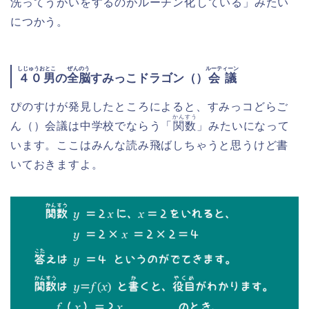
洗ってうがいをするのがルーチン
化
している」みたい
につかう。
しじゅうおとこ
ぜんのう
ルーティーン
４０男
の
全脳
すみっこドラゴン（）
会議
ぴのすけが発見したところによると、すみっコどらご
かんすう
ん（）会議は中学校でならう「
関数
」みたいになって
います。ここはみんな読み飛ばしちゃうと思うけど書
いておきますよ。