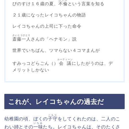
ぴのすけ１６歳の夏、
不倫
という言葉を知る
２１歳になったレイコちゃんの物語
レイコちゃんの上司に下った命令
さいとうひとり
斎藤一人
さんの「ヘナモン」説
世界でいちばん、ツマらない４コマまんが
ルーティーン
すみっコどらごん（）
会議
にしたがうのは、デ
メリットしかない
これが、レイコちゃんの過去だ
こもり
幼稚園の頃、ぼくの
子守
をしてくれたのは、二人のこ
いちみ
わい姉とその
一味
たち。レイコちゃんは、そのたくさ