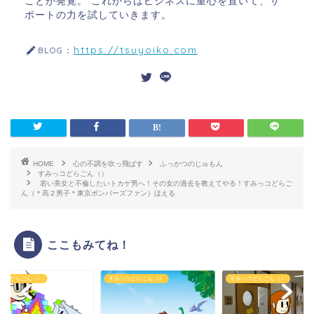
ことが発覚。 これからはビジネスに重心を置いて、サ
ポートの力を試していきます。
https://tsuyoiko.com
BLOG：
HOME
心の不調を吹っ飛ばす
ふっかつのじゅもん
すみっコどらごん（）
若い美女と不倫したいトカゲ男へ！その女の過去を教えてやる！すみっコどらご
ん（＊高２男子＊東京ボンバーズファン）ほえる
ここもみてね！
っコどらごん（）
すみっコどらごん（）
すみっコどらごん（）