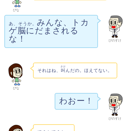
ぴな
みんな、トカ
あ、そうか。
ゲ脳にだまされる
な！
ぴのすけ
さけ
それはね、
叫
んだの。ほえてない。
ぴな
わおー！
ぴのすけ