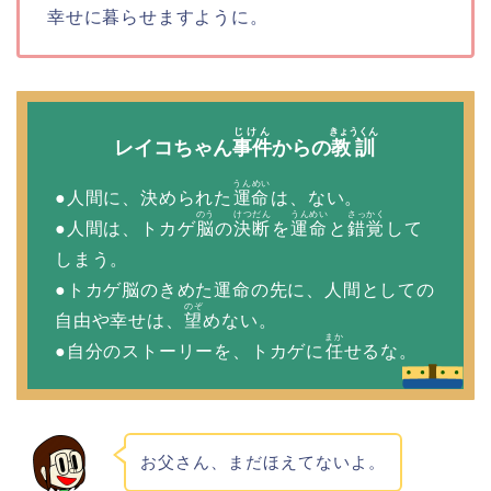
幸せに暮らせますように。
じけん
きょうくん
レイコちゃん
事件
からの
教訓
うんめい
●人間に、決められた
運命
は、ない。
のう
けつだん
うんめい
さっかく
●人間は、トカゲ
脳
の
決断
を
運命
と
錯覚
して
しまう。
●トカゲ脳のきめた運命の先に、人間としての
のぞ
自由や幸せは、
望
めない。
まか
●自分のストーリーを、トカゲに
任
せるな。
お父さん、まだほえてないよ。